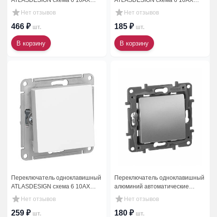
ATLASDESIGN схема 6 10АХ
ATLASDESIGN схема 6 10АХ
механизм белый
механизм бежевый
Нет отзывов
Нет отзывов
466 ₽
185 ₽
шт.
шт.
В корзину
В корзину
Переключатель одноклавишный
Переключатель одноклавишный
ATLASDESIGN схема 6 10АХ
алюминий автоматические
механизм белый
зажимы 10AX Legrand ETIKA
Нет отзывов
Нет отзывов
259 ₽
180 ₽
шт.
шт.