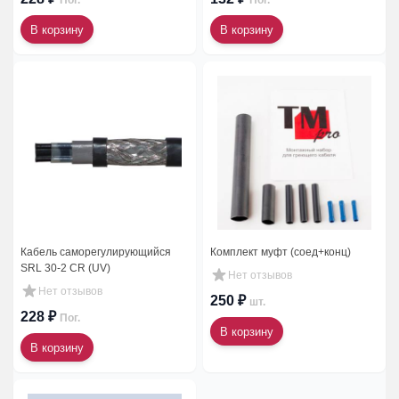
Пог.
Пог.
В корзину
В корзину
Кабель саморегулирующийся
Комплект муфт (соед+конц)
SRL 30-2 CR (UV)
Нет отзывов
Нет отзывов
250 ₽
шт.
228 ₽
Пог.
В корзину
В корзину