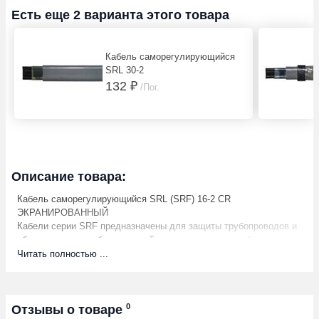
Есть еще 2 варианта этого товара
Кабель саморегулирующийся
SRL 30-2
132 ₽
/Пог.
Описание товара:
Кабель саморегулирующийся SRL (SRF) 16-2 CR
ЭКРАНИРОВАННЫЙ
Кабели серии SRF предназначены для защиты трубопроводов и
оборудования от обмерзания. Тепло, выделяемое кабелем,
генерируется сердечником кабеля, сделанного из
Читать полностью ...
полупроводника, и обладающего Положительным
Температурным Коэффициентом (ПТК). Нагревательный кабель
с положительным ПТК производит больше тепла, если
температура окружающей среды понижается, и меньше тепла,
0
Отзывы о товаре