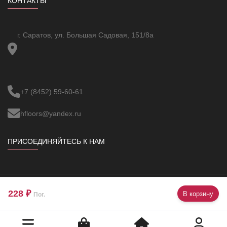
КОНТАКТЫ
г. Саратов, ул. Большая Садовая, 151/8а
+7 (8452) 59-60-61
hfloors@yandex.ru
ПРИСОЕДИНЯЙТЕСЬ К НАМ
228 ₽
В корзину
Copyright ©
VBUOC
All Rights Reserved.
Пог.