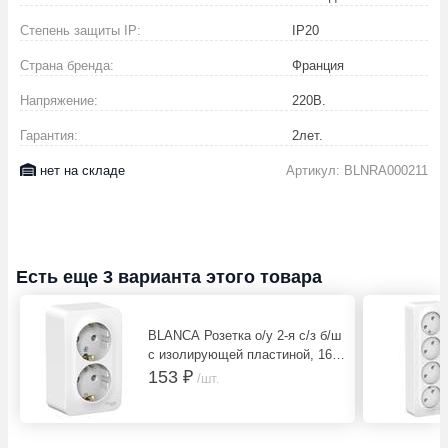
Степень защиты IP:
IP20
Страна бренда:
Франция
Напряжение:
220
В.
Гарантия:
2
лет.
нет на складе
Артикул: BLNRA000211
Есть еще 3 варианта этого товара
BLANCA Розетка о/у 2-я с/з б/ш
с изолирующей пластиной, 16А,
250В, белый
153 ₽
/шт.