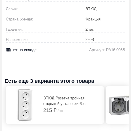
Серия:
ЭТЮД
Страна бренда:
Франция
Гарантия:
2
лет.
Напряжение:
220
В.
нет на складе
Артикул: PA16-005B
Есть еще 3 варианта этого товара
ЭТЮД Розетка тройная
открытой установки без
заземления без шторок 16А
215 ₽
/шт.