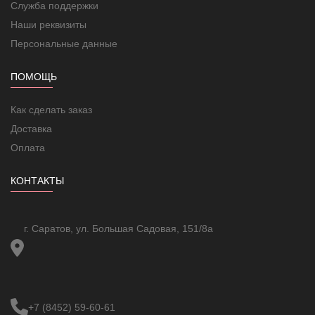
Не требует специального
Служба поддержки
Специальное питание
питания
Наши реквизиты
Со шторками (защита от
1
прикосновения)
Персональные данные
Способ подключения
Винтов. зажим/клемма
Номин. ток
16.0
ПОМОЩЬ
Ударопрочность по стандарту EN
IK02
50102
Как сделать заказ
Доставка
Оплата
КОНТАКТЫ
г. Саратов, ул. Большая Садовая, 151/8а
+7 (8452) 59-60-61