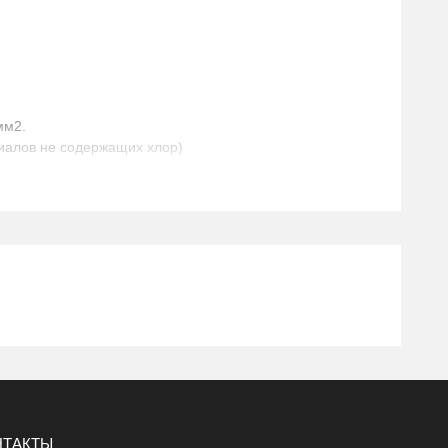
мм2.
иалов не содержащих хлор)
минальном переменном напряжении 0,66кВт или 1кВ
быванием людей.
золированной нейтралью, в которых продолжительность
име однофазного короткого замыкания на землю не
НТАКТЫ