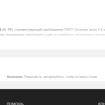
5
(N. PE), соответствующий требованиям ГОСТ. Сечение жилы 2.5 
нная полимерная композиция (один из новейших нетоксичных матер
озиция пониженной горючести без галогенов
распределения электроэнергии в стационарных установках при но
темах АС вне гермозоны и в зданиях и сооружениях с массовым пре
лектрических сетях переменного напряжения с заземленной или и
емлю не превышает 8 ч, а общая продолжительность работы в реж
Внимание:
Пожалуйста, авторизуйтесь, чтобы оставить отзыв.
ПОМОЩЬ
КО