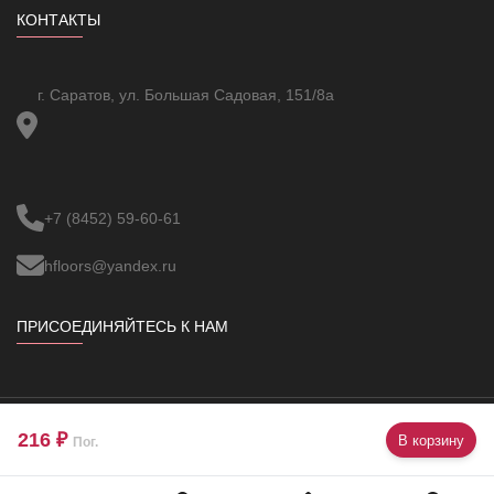
КОНТАКТЫ
г. Саратов, ул. Большая Садовая, 151/8а
+7 (8452) 59-60-61
hfloors@yandex.ru
ПРИСОЕДИНЯЙТЕСЬ К НАМ
216 ₽
В корзину
Copyright ©
VBUOC
All Rights Reserved.
Пог.