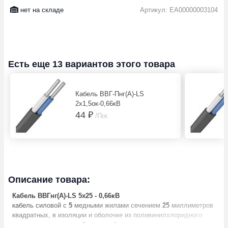
нет на складе
Артикул: EA00000003104
Есть еще 13 вариантов этого товара
Кабель ВВГ-Пнг(А)-LS
2х1,5ок-0,66кВ
44 ₽
/Пог.
Описание товара:
Кабель ВВГнг(А)-LS 5х25 - 0,66кВ
кабель силовой с
5
медными жилами сечением
25
миллиметров
квадратных, в изоляции и оболочке из поливинилхлоридного
пластиката пониженной пожарной опасности, с пониженным