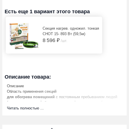
Есть еще 1 вариант этого товара
Секция нагрев. одножил. тонкая
СНОТ 15- 893 Вт (59,5м)
8 596 ₽
/шт.
Описание товара:
Описание
Область применения секций
для обогрева помещений
с постоянным пребыванием людей
(квартир, коттеджей, балконов, лоджий, саун, гаражей,
мастерских, офисов, магазинов, ресторанов);
Читать полностью ...
в помещениях, находящихся как
в умеренных, так и в жестких
климатических условиях
;
как
дополнительная система отопления
«комфортный