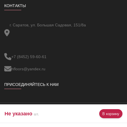
КОНТАКТЫ
г. Саратов, ул. Большая Садовая, 151/8а
+7 (8452) 59-60-61
hfloors@yandex.ru
ПРИСОЕДИНЯЙТЕСЬ К НАМ
Не указано
В корзину
Copyright ©
VBUOC
All Rights Reserved.
шт.