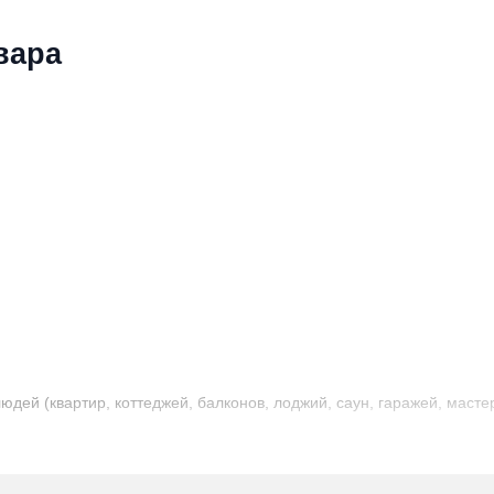
вара
ей (квартир, коттеджей, балконов, лоджий, саун, гаражей, мастер
жестких климатических условиях
;
богрев» для получения дополнительного теплового эффекта (в 
рная, ковролин, линолеум, паркет и т. д.));