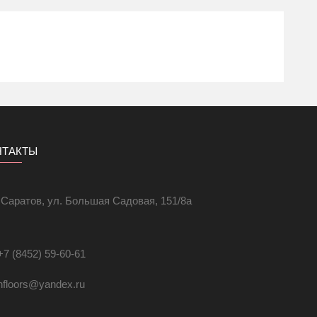
НТАКТЫ
. Саратов, ул. Большая Садовая, 151/8а
+7 (8452) 59-60-61
hfloors@yandex.ru