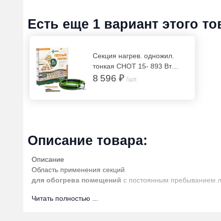
Есть еще 1 вариант этого то
Секция нагрев. одножил.
тонкая СНОТ 15- 893 Вт
(59,5м)
8 596 ₽
/шт.
Описание товара:
Описание
Область применения секций
для обогрева помещений
с постоянным пребыванием люд
в помещениях, находящихся как
в умеренных, так и в 
Читать полностью ...
как
дополнительная система отопления
«комфортный о
отопления, но с холодным полом (плитка кафельная, мрамо