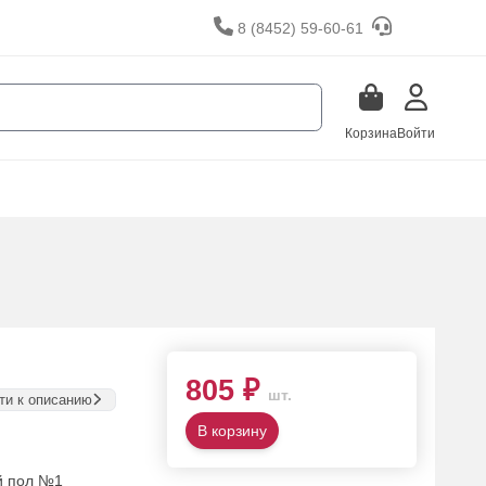
8 (8452) 59-60-61
Корзина
Войти
805 ₽
шт.
ти к описанию
В корзину
й пол №1