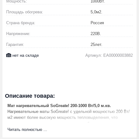
Мощность:
1000
Вт.
Площадь обогрева:
5,0
м2.
Страна бренда:
Россия
Напряжение:
220
В.
Гарантия:
25
лет.
нет на складе
Артикул: EA00000003882
Описание товара:
Мат нагревательный SoGreate! 200-1000 Вт/5,0 м.кв.
Нагревательные маты SoGreate! с удельной мощностью 200 Вт/
м2 имеют более высокую мощность тепловыделения, что
позволяет использовать их для полного обогрева в
неотапливаемых жилых, бытовых, производственных и других
Читать полностью ...
помещениях. Могут применяться при реконструкции полов