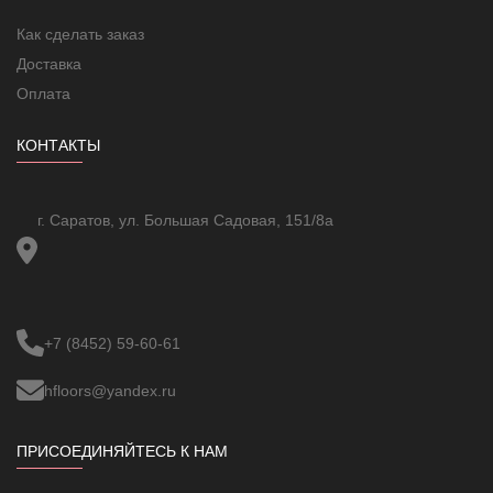
Ширина мата
0.5 м
Как сделать заказ
Питающий провод
2 м
Доставка
Соединение нагревательного
муфтовое
и питающего проводов
Оплата
Тип изоляции
ФЭП (темп. плавления 200 C)
КОНТАКТЫ
Диаметр нагревательного кабеля
3.5 мм
Гарантия
20 лет
г. Саратов, ул. Большая Садовая, 151/8а
+7 (8452) 59-60-61
hfloors@yandex.ru
ПРИСОЕДИНЯЙТЕСЬ К НАМ