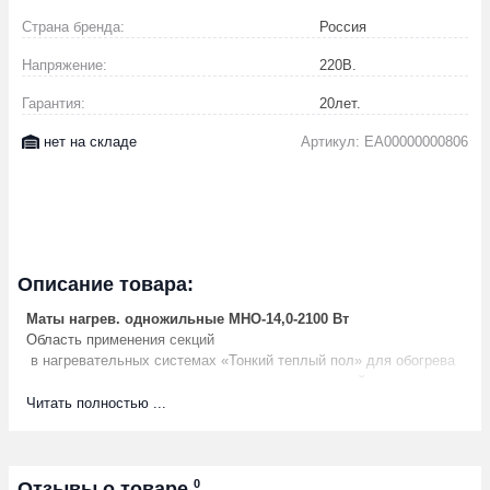
Страна бренда:
Россия
Напряжение:
220
В.
Гарантия:
20
лет.
нет на складе
Артикул: EA00000000806
Описание товара:
Маты нагрев. одножильные МНО-14,0-2100 Вт
Область применения секций
в нагревательных системах «Тонкий теплый пол» для обогрева
различных производственных и жилых помещений с постоянным
пребыванием людей (квартир, коттеджей, балконов, саун,
Читать полностью ...
гаражей, мастерских, офисов, магазинов, ресторанов);
в помещениях, находящихся как в умеренных, так и в жестких
климатических условиях;
как система «основной обогрев» — нагревательный мат с
0
Отзывы о товаре