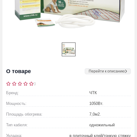
О товаре
Перейти к описанию
0
Бренд:
ЧТК
Мощность:
1050
Вт.
Площадь обогрева:
7,0
м2.
Тип кабеля:
одножильный
Укладка:
в плиточный клей/тонкую стяжку