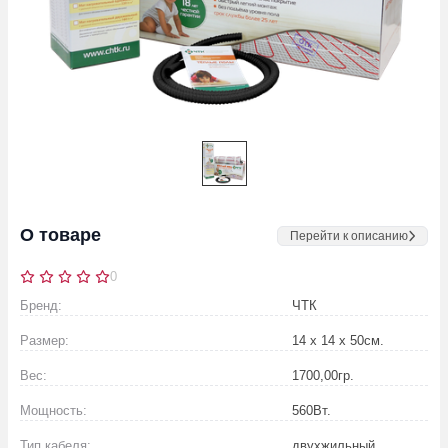
О товаре
Перейти к описанию
0
Бренд:
ЧТК
Размер:
14 х 14 х 50
см.
Вес:
1700,00
гр.
Мощность:
560
Вт.
Тип кабеля:
двухжильный