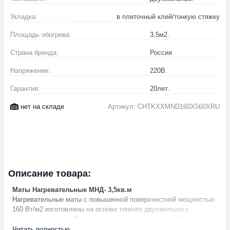
Укладка:
в плиточный клей/тонкую стяжку
Площадь обогрева:
3,5
м2.
Страна бренда:
Россия
Напряжение:
220
В.
Гарантия:
20
лет.
нет на складе
Артикул: CHTKXXMND160X560XRU
Описание товара:
Маты Нагревательные МНД- 3,5кв.м
Нагревательные маты с повышенной поверхностной мощностью
160 Вт/м2 изготовлены на основе тонкого двухжильного
нагревательного кабеля и применяются в системах «Тонкий
теплый пол» для комфортного подогрева слабо
Читать полностью ...