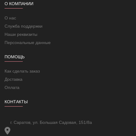
меди.
О КОМПАНИИ
Технические характеристики
Гарантия
1 год
О нас
Максимальная температура
60
Служба поддержки
нагрева, °С
Мощность, Вт/м
220
Наши реквизиты
Напряжение, В
220
Персональные данные
Срок службы
10 лет
Тип
Пленочный
ПОМОЩЬ
Под ламинат; Под ковролин;
Тип установки
Под линолеум
Как сделать заказ
Доставка
Оплата
КОНТАКТЫ
г. Саратов, ул. Большая Садовая, 151/8а