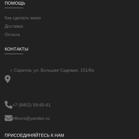
в плиточный клей
ПОМОЩЬ
нагревателя
Толщина (мм)
3.8 мм
Страна производства
Россия
Как сделать заказ
инструкция; мат; гофрированная
Комплектация
Доставка
труба
Оплата
КОНТАКТЫ
г. Саратов, ул. Большая Садовая, 151/8а
+7 (8452) 59-60-61
hfloors@yandex.ru
ПРИСОЕДИНЯЙТЕСЬ К НАМ