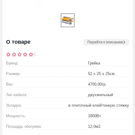
О товаре
Перейти к описанию
0
Бренд:
Грейка
Размер:
52 х 25 х 25
см.
Вес:
4700,00
гр.
Тип кабеля:
двухжильный
Укладка:
в плиточный клей/тонкую стяжку
Мощность:
1800
Вт.
Площадь обогрева:
12,0
м2.