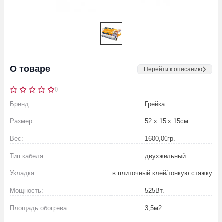
О товаре
Перейти к описанию
0
Бренд:
Грейка
Размер:
52 х 15 х 15
см.
Вес:
1600,00
гр.
Тип кабеля:
двухжильный
Укладка:
в плиточный клей/тонкую стяжку
Мощность:
525
Вт.
Площадь обогрева:
3,5
м2.