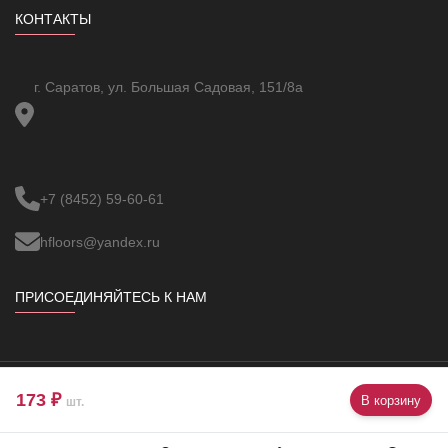
КОНТАКТЫ
г. Саратов, ул. Большая Садовая, 151/8а
+7 (8452) 59-60-61
hfloors@yandex.ru
ПРИСОЕДИНЯЙТЕСЬ К НАМ
173 ₽
В корзину
Copyright ©
VBUOC
All Rights Reserved.
шт.