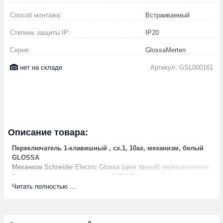
Способ монтажа:
Встраиваемый
Степень защиты IP:
IP20
Серия:
GlossaMerten
нет на складе
Артикул: GSL000161
Описание товара:
Переключатель 1-клавишный , сх.1, 10ах, механизм, белый
GLOSSA
Механизм Schneider Electric Glossa (цвет белый) переключателя
1-клавишного подходит для сетей 250 В, на ток 10 А.-
Переключатель позволяют управлять одним источником света с
Читать полностью ...
двух точек.- Выполнен из материала PС+ASA, стойкого к УФ-
излучению и появлению царапин.- Эргономичные клеммы
расположены в два ряда: сверху и снизу.
0