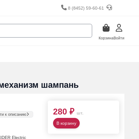
8 (8452) 59-60-61
Корзина
Войти
механизм шампань
280 ₽
шт.
ти к описанию
В корзину
DER Electric