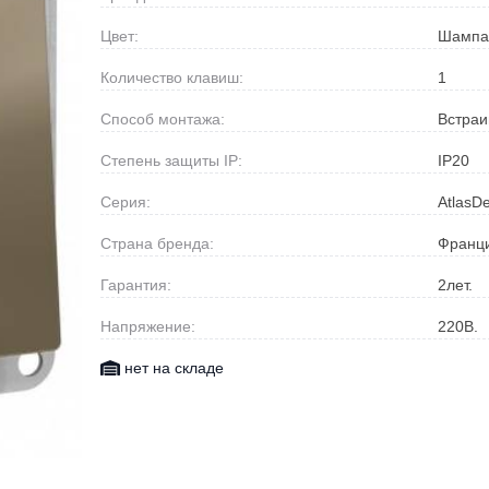
Цвет:
Шампа
Количество клавиш:
1
Способ монтажа:
Встра
Степень защиты IP:
IP20
Серия:
AtlasD
Страна бренда:
Франц
Гарантия:
2
лет.
Напряжение:
220
В.
нет на складе