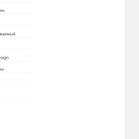
нь
иваемый
esign
ия