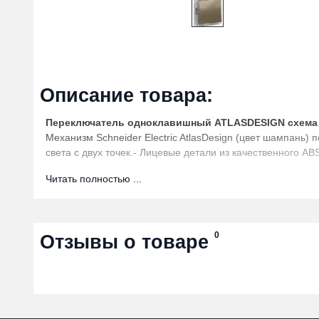
Описание товара:
Переключатель одноклавишный ATLASDESIGN схема 
Механизм Schneider Electric AtlasDesign (цвет шампань)
света с двух точек.- Лицевые детали из качественного 
механизма в монтажной коробке.
Читать полностью ...
Характеристики
Цвет
шампань
Выключатель стиральной машины
Нет
Возвратно-нажимной
Нет
0
Отзывы о товаре
Коммутируем. нагрузка для люминесц. ламп, AX
10
Количество клавиш
1
Схема подключения
Переключ
Сигнальный контакт состояния
Нет
С полем для надписи
Нет
Подсветка
Без подс