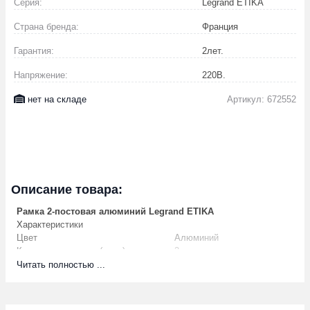
Серия:
Legrand ETIKA
Страна бренда:
Франция
Гарантия:
2
лет.
Напряжение:
220
В.
нет на складе
Артикул: 672552
Описание товара:
Рамка 2-постовая алюминий Legrand ETIKA
Характеристики
Цвет
Алюминий
Количество постов (мест)
2
Способ монтажа
Скрытой установки
Читать полностью ...
Степень защиты (IP)
Прочее
Материал
Пластик
С полем для надписи
Нет