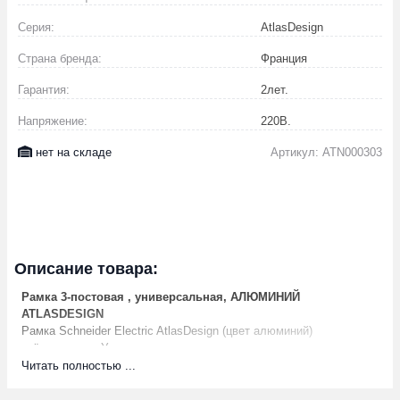
Серия:
AtlasDesign
Страна бренда:
Франция
Гарантия:
2
лет.
Напряжение:
220
В.
нет на складе
Артикул: ATN000303
Описание товара:
Рамка 3-постовая , универсальная, АЛЮМИНИЙ
ATLASDESIGN
Рамка Schneider Electric AtlasDesign (цвет алюминий)
трёхместная.- Устанавливается в вертикальном и
горизонтальном положениях.- Лицевые детали из качественного
Читать полностью ...
ABS-пластика, устойчивого к царапинам и УФ-излучению.-
Позволяет гармонично вписать электроустановочное изделие в