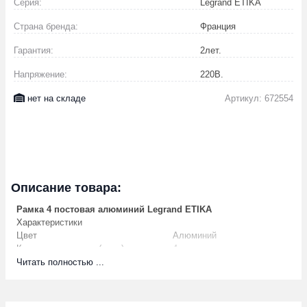
Серия:
Legrand ETIKA
Страна бренда:
Франция
Гарантия:
2
лет.
Напряжение:
220
В.
нет на складе
Артикул: 672554
Описание товара:
Рамка 4 постовая алюминий Legrand ETIKA
Характеристики
Цвет
Алюминий
Количество постов (мест)
4
Способ монтажа
Скрытой установки
Читать полностью ...
Степень защиты (IP)
IP20
Материал
Пластик
С полем для надписи
Нет