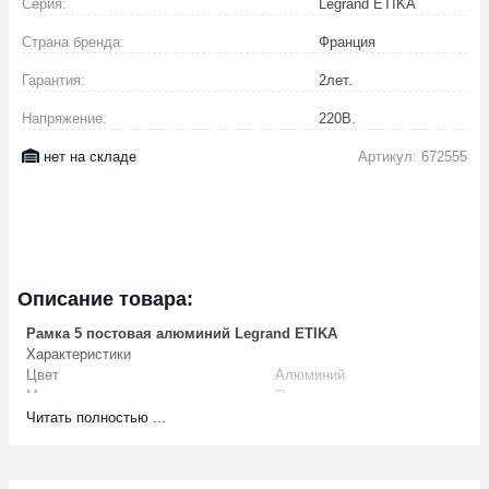
Серия:
Legrand ETIKA
Страна бренда:
Франция
Гарантия:
2
лет.
Напряжение:
220
В.
нет на складе
Артикул: 672555
Описание товара:
Рамка 5 постовая алюминий Legrand ETIKA
Характеристики
Цвет
Алюминий
Материал
Пластик
Количество постов (мест)
5
Читать полностью ...
Способ монтажа
Скрытой установки
Степень защиты (IP)
IP20
Горизонтальн. и
Ориентация монтажа