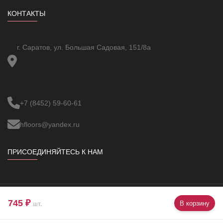
Не содержит (без) галогенов
Да
КОНТАКТЫ
Глубина, мм
12
Высота, мм
83
Ширина, мм
296
г. Саратов, ул. Большая Садовая, 151/8а
+7 (8452) 59-60-61
hfloors@yandex.ru
ПРИСОЕДИНЯЙТЕСЬ К НАМ
745 ₽
В корзину
Copyright ©
VBUOC
All Rights Reserved.
шт.