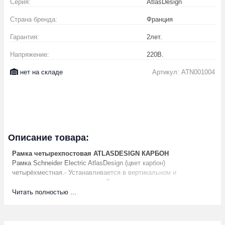
Серия:
AtlasDesign
Страна бренда:
Франция
Гарантия:
2
лет.
Напряжение:
220
В.
нет на складе
Артикул: ATN001004
Описание товара:
Рамка четырехпостовая ATLASDESIGN КАРБОН
Рамка Schneider Electric AtlasDesign (цвет карбон)
четырёхместная.- Устанавливается в вертикальном и
горизонтальном положениях.- Лицевые детали из качественного
ABS-пластика, устойчивого к царапинам и УФ-излучению.-
Читать полностью ...
Позволяет гармонично вписать электроустановочное изделие в
интерьер помещения.- Благодаря покрытию «soft touch» к
изделию приятно прикасаться.