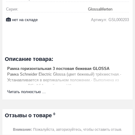
Серия:
GlossaMerten
нет на складе
Артикул: GSL000203
Описание товара:
Рамка горизонтальная 3 постовая бежевая GLOSSA
Рамка Schneider Electric Glossa (цвет бежевый) трёхместная.-
Устанавливается в вертикальном положении.- Выполнена из
материала PС+ASA, стойкого к УФ-излучению и появлению
царапин.- Позволяет гармонично вписать электроустановочное
Читать полностью ...
изделие в интерьер помещения.
Характеристики
Цвет
бежевый
Без перегородки
0
Нет
Отзывы о товаре
Количество постов по вертикали
1
Количество постов по горизонтали
3
Внимание:
Пожалуйста, авторизуйтесь, чтобы оставить отзыв.
Подходит для встроенного монтажа
Нет