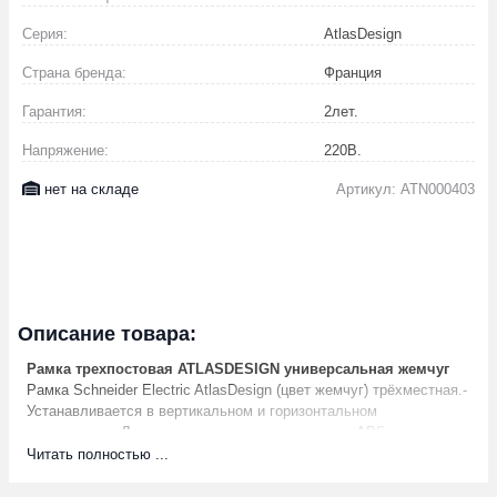
Серия:
AtlasDesign
Страна бренда:
Франция
Гарантия:
2
лет.
Напряжение:
220
В.
нет на складе
Артикул: ATN000403
Описание товара:
Рамка трехпостовая ATLASDESIGN универсальная жемчуг
Рамка Schneider Electric AtlasDesign (цвет жемчуг) трёхместная.-
Устанавливается в вертикальном и горизонтальном
положениях.- Лицевые детали из качественного ABS-пластика,
устойчивого к царапинам и УФ-излучению.- Позволяет
Читать полностью ...
гармонично вписать электроустановочное изделие в интерьер
помещения.