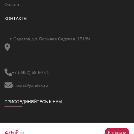
Оплата
КОНТАКТЫ
г. Саратов, ул. Большая Садовая, 151/8а
+7 (8452) 59-60-61
hfloors@yandex.ru
ПРИСОЕДИНЯЙТЕСЬ К НАМ
475 ₽
В корзину
Copyright ©
VBUOC
All Rights Reserved.
шт.