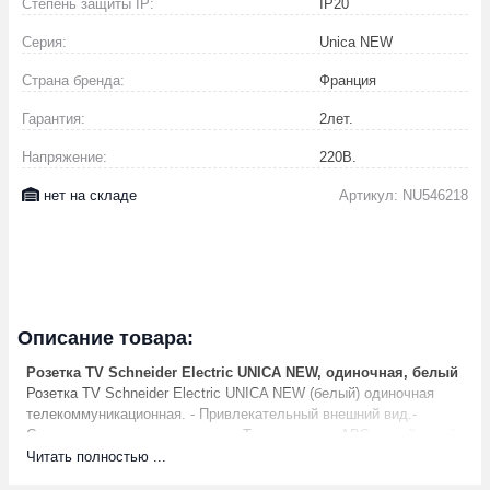
Степень защиты IP:
IP20
Серия:
Unica NEW
Страна бренда:
Франция
Гарантия:
2
лет.
Напряжение:
220
В.
нет на складе
Артикул: NU546218
Описание товара:
Розетка TV Schneider Electric UNICA NEW, одиночная, белый
Розетка TV Schneider Electric UNICA NEW (белый) одиночная
телекоммуникационная. - Привлекательный внешний вид.-
Сокращение времени монтажа.- Термопластик АBS, устойчивый
к УФ излучениям.
Читать полностью ...
Характеристики