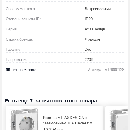
Способ монтажа:
Встраиваемый
Степень защиты IP:
IP20
Серия:
AtlasDesign
Страна бренда:
Франция
Гарантия:
2
лет.
Напряжение:
220
В.
нет на складе
Артикул: ATN000128
Есть еще 7 вариантов этого товара
Розетка ATLASDESIGN с
заземлением 16А механизм
белый
177 ₽