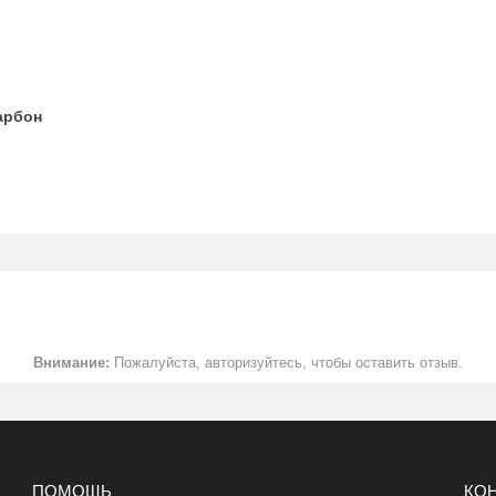
арбон
им/клемма
 плата (накладка)
Внимание:
Пожалуйста, авторизуйтесь, чтобы оставить отзыв.
накладкой
ПОМОЩЬ
КО