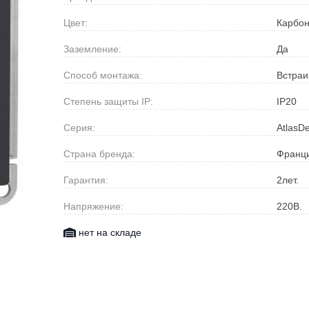
Цвет:
Карбо
Заземление:
Да
Способ монтажа:
Встра
Степень защиты IP:
IP20
Серия:
AtlasD
Страна бренда:
Франц
Гарантия:
2
лет.
Напряжение:
220
В.
нет на складе