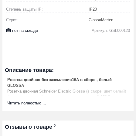
Степень защиты IP:
IP20
Серия:
GlossaMerten
нет на складе
Артикул: GSL000120
Описание товара:
Розетка двойная без заземления16А в сборе , белый
GLOSSA
Розетка двойная Schneider Electric Glossa (в сборе, цвет белый)
без заземления и без шторок подходит для сетей 250 В, на ток
16 А. - Выполнен из материала PС+ASA, стойкого к УФ-
Читать полностью ...
излучению и появлению царапин. - Эргономичные клеммы
розеток расположены в один ряд. - Двойная розетка позволяет
подключить два устройства в одном месте.
Модель/исполнение Без заземляющего контакта
0
Отзывы о товаре
Цвет Белый