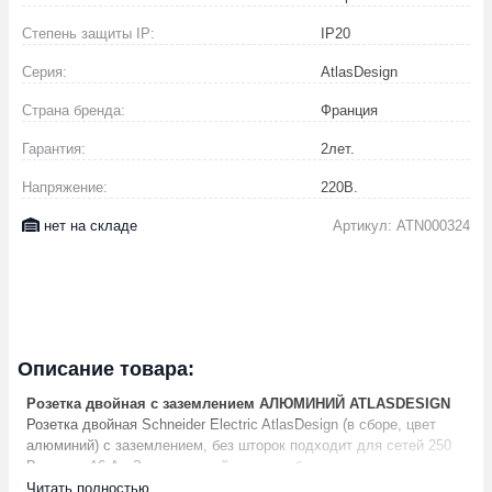
Степень защиты IP:
IP20
Серия:
AtlasDesign
Страна бренда:
Франция
Гарантия:
2
лет.
Напряжение:
220
В.
нет на складе
Артикул: ATN000324
Описание товара:
Розетка двойная с заземлением АЛЮМИНИЙ ATLASDESIGN
Розетка двойная Schneider Electric AtlasDesign (в сборе, цвет
алюминий) с заземлением, без шторок подходит для сетей 250
В, на ток 16 А.- Заземляющий контакт обеспечивает
дополнительную защиту от удара электрическим током.-
Читать полностью ...