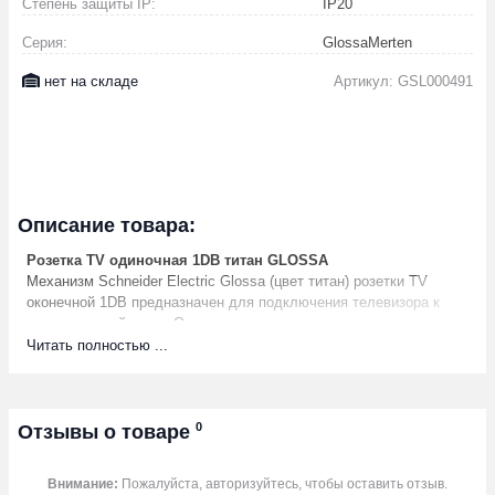
Степень защиты IP:
IP20
Серия:
GlossaMerten
нет на складе
Артикул: GSL000491
Описание товара:
Розетка TV одиночная 1DB титан GLOSSA
Механизм Schneider Electric Glossa (цвет титан) розетки TV
оконечной 1DB предназначен для подключения телевизора к
телевизионной сети.- Оконечная розетка может устанавливаться
как отдельно, так и в конце подключения «в линию».- Выполнен
Читать полностью ...
из материала PС+ASA, стойкого к УФ-излучению и появлению
царапин.
Характеристики
Цвет
0
титан
Отзывы о товаре
Подходит для дистанционного
Нет
питания
Внимание:
Пожалуйста, авторизуйтесь, чтобы оставить отзыв.
Подходит для кабельного модема
Нет