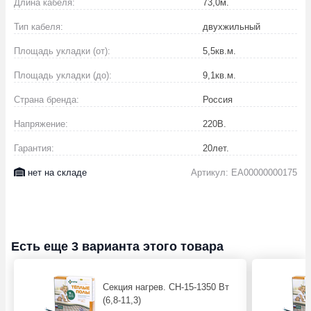
Длина кабеля:
73,0
м.
Тип кабеля:
двухжильный
Площадь укладки (от):
5,5
кв.м.
Площадь укладки (до):
9,1
кв.м.
Страна бренда:
Россия
Напряжение:
220
В.
Гарантия:
20
лет.
нет на складе
Артикул: EA00000000175
Есть еще 3 варианта этого товара
Секция нагрев. СН-15-1350 Вт
(6,8-11,3)