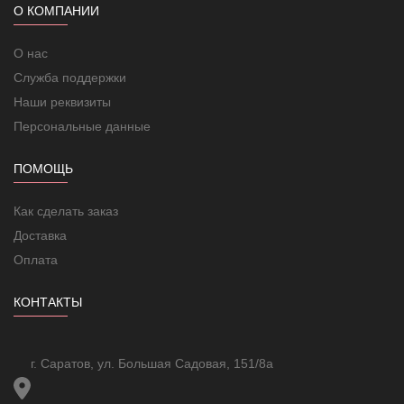
О КОМПАНИИ
В комплект входит:
Нагревательная секция
О нас
Паспорт изделия (инструкция по укладке, гарантия)
Терморегулятор приобретается отдельно.
Служба поддержки
Наши реквизиты
Конструкция греющего кабеля:
Персональные данные
ПОМОЩЬ
Как сделать заказ
Доставка
Оплата
КОНТАКТЫ
г. Саратов, ул. Большая Садовая, 151/8а