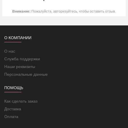
центрального водяного отопления;
укладка в тонкую стяжку толщиной до
2см
.
.
Внимание:
Пожалуйста, авторизуйтесь, чтобы оставить отзыв.
В комплект входит:
Нагревательная секция
Паспорт изделия (инструкция по укладке, гарантия)
Терморегулятор приобретается отдельно.
О КОМПАНИИ
Конструкция греющего кабеля:
О нас
Служба поддержки
Наши реквизиты
Персональные данные
ПОМОЩЬ
Как сделать заказ
Доставка
Оплата