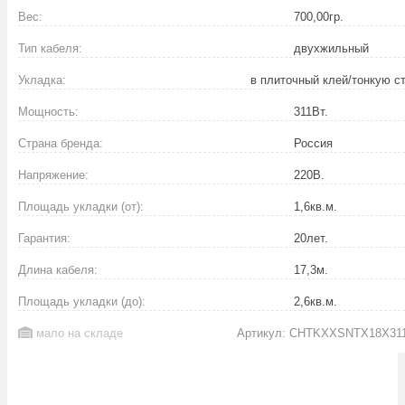
Вес:
700,00
гр.
Тип кабеля:
двухжильный
Укладка:
в плиточный клей/тонкую с
Мощность:
311
Вт.
Страна бренда:
Россия
Напряжение:
220
В.
Площадь укладки (от):
1,6
кв.м.
Гарантия:
20
лет.
Длина кабеля:
17,3
м.
Площадь укладки (до):
2,6
кв.м.
мало на складе
Артикул: CHTKXXSNTX18X31