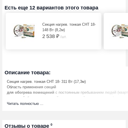
Есть еще 12 вариантов этого товара
Секция нагрев. тонкая СНТ 18-
148 Вт (8,2м)
2 538 ₽
/шт.
Описание товара:
Секция нагрев. тонкая СНТ 18- 311 Вт (17,3м)
Область применения секций
для обогрева помещений
с постоянным пребыванием людей (кварт
коттеджей, балконов, лоджий, саун, гаражей, мастерских, офисов,
магазинов, ресторанов);
Читать полностью ...
в помещениях, находящихся как
в умеренных, так и в жестких
климатических условиях
;
как система «основной обогрев» — нагревательная секция марки СН
— в случае, когда нет возможности выполнить подключение к сист
0
Отзывы о товаре