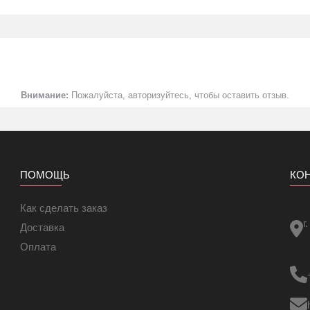
 экрану. Изоляция нагревательных жил состоит из ФЭП (фториров
 службы теплого пола.
 систему теплого пола, как от внешнего перегрева, так и от
 возможности и надёжность.
 высоту пола.
Внимание:
Пожалуйста, авторизуйтесь, чтобы оставить отзыв.
рнового пола — 1шт.
 м -1шт.
.
ПОМОЩЬ
КО
гулятор, позволяющий экономить электроэнергию и
но выбрать в разделе Терморегуляторы
.
Как сделать заказ
г
Доставка
Оплата