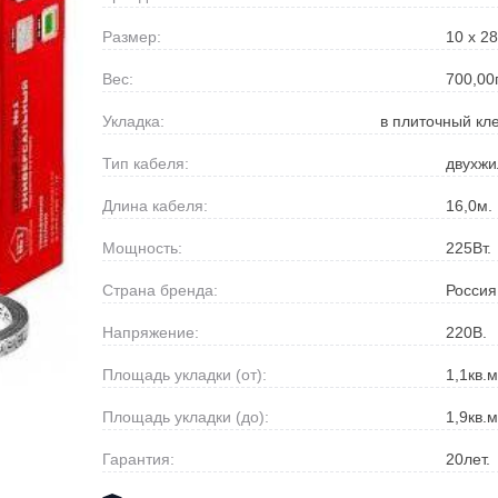
Размер:
10 х 28
Вес:
700,00
Укладка:
в плиточный кл
Тип кабеля:
двухж
Длина кабеля:
16,0
м.
Мощность:
225
Вт.
Страна бренда:
Россия
Напряжение:
220
В.
Площадь укладки (от):
1,1
кв.м
Площадь укладки (до):
1,9
кв.м
Гарантия:
20
лет.