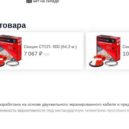
нет на складе
 товара
Секция СТСП- 900 (64,3 м.)
Се
7 067 ₽
10
/шт.
зработана на основе двухжильного экранированного кабеля и пре
ожность вариативности под нестандартную геометрию пространств
льной благодаря минимальному диаметру кабеля(3,5 мм), что позво