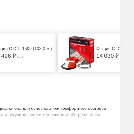
кция СТСП-1500 (102,0 м.)
Секция СТСП-2000 
 496 ₽
14 030 ₽
/шт.
/шт.
дназначена для основного или комфортного обогрева
а и регулирование интенсивности обогрева путем
ляет укладывать ее, как в слой плиточного клея(0,5-1.0