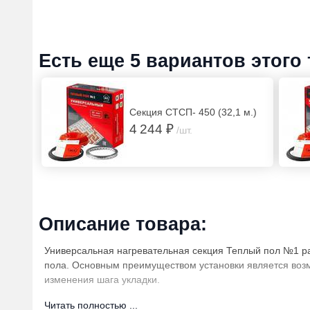
Есть еще 5 вариантов этого
Секция СТСП- 450 (32,1 м.)
4 244 ₽
/шт.
Описание товара:
Универсальная нагревательная секция Теплый пол №1 ра
пола. Основным преимуществом установки является возм
изменения шага укладки.
Нагревательная секция Теплый пол №1 является универса
Читать полностью ...
см), так и в цементно-песочную стяжку(1,0-3,0 см).