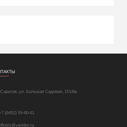
анного этилен-пропилена). Данный материал
НТАКТЫ
. Саратов, ул. Большая Садовая, 151/8а
+7 (8452) 59-60-61
hfloors@yandex.ru