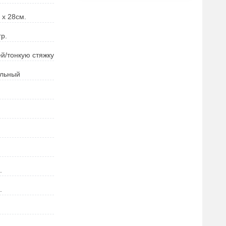
 х 28
см.
гр.
ей/тонкую стяжку
ильный
.
.