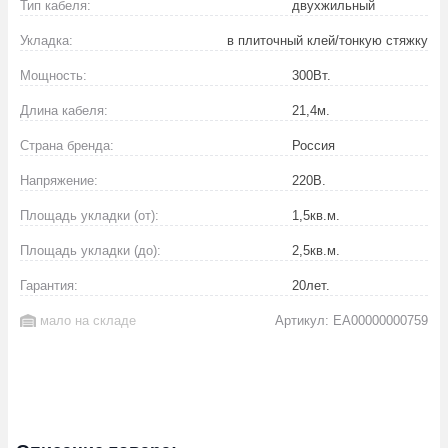
Тип кабеля:
двухжильный
Укладка:
в плиточный клей/тонкую стяжку
Мощность:
300
Вт.
Длина кабеля:
21,4
м.
Страна бренда:
Россия
Напряжение:
220
В.
Площадь укладки (от):
1,5
кв.м.
Площадь укладки (до):
2,5
кв.м.
Гарантия:
20
лет.
мало на складе
Артикул: EA00000000759