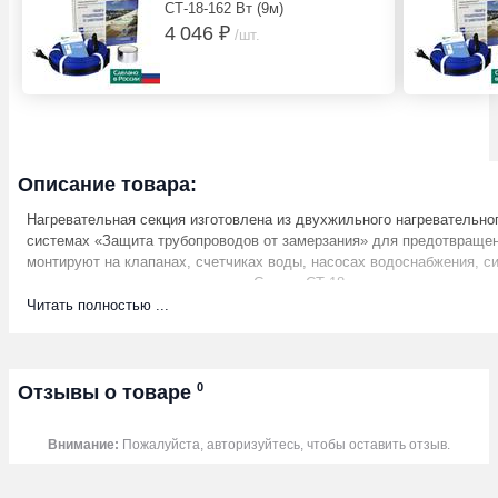
СТ-18-162 Вт (9м)
4 046 ₽
/шт.
Описание товара:
Нагревательная секция изготовлена из двухжильного нагревательно
системах «Защита трубопроводов от замерзания» для предотвращен
монтируют на клапанах, счетчиках воды, насосах водоснабжения, 
косяках при угрозах замерзания. Секции СТ-18 рекомендуется прим
Как обогреть пластиковые трубы
Читать полностью ...
Один из вариантов обогрева метеллических труб и защита от замер
Намотать греющий кабель вокруг трубы и запирающих механизмов.
Подключить систему СТ-18 к электропитанию.
Втроенный термостат будет включать систему при температуре ниж
0
Отзывы о товаре
Технические характеристики:
Напряжение питания
Внимание:
Пожалуйста, авторизуйтесь, чтобы оставить отзыв.
Удельная мощность