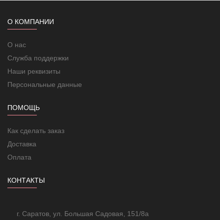
Наружные размеры нагревательного кабеля
Силовой кабель нагревательной секции
О КОМПАНИИ
Длина силового кабеля
О нас
Температура включения/выключения(соответственно):
Служба поддержки
Изоляция нагревательного кабеля
Наши реквизиты
Первый экран
Персональные данные
Второй экран
ПОМОЩЬ
Оболочка
Вид климатического исполнения
Как сделать заказ
Доставка
Оплата
КОНТАКТЫ
г. Саратов, ул. Большая Садовая, 151/8а