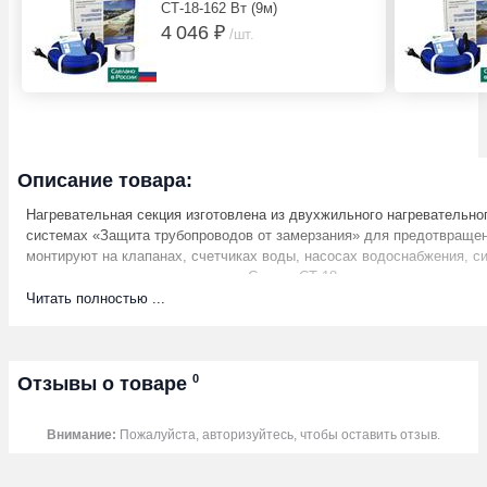
СТ-18-162 Вт (9м)
4 046 ₽
/шт.
Описание товара:
Нагревательная секция изготовлена из двухжильного нагревательно
системах «Защита трубопроводов от замерзания» для предотвращен
монтируют на клапанах, счетчиках воды, насосах водоснабжения, 
косяках при угрозах замерзания. Секции СТ-18 рекомендуется прим
Как обогреть пластиковые трубы
Читать полностью ...
Один из вариантов обогрева метеллических труб и защита от замер
Намотать греющий кабель вокруг трубы и запирающих механизмов.
Подключить систему СТ-18 к электропитанию.
Втроенный термостат будет включать систему при температуре ниж
0
Отзывы о товаре
Технические характеристики:
Напряжение питания
Внимание:
Пожалуйста, авторизуйтесь, чтобы оставить отзыв.
Удельная мощность