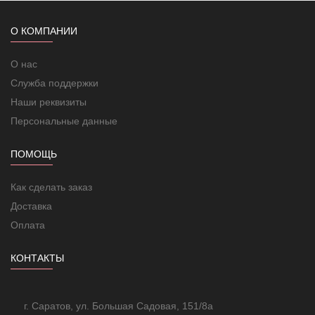
Наружные размеры нагревательного кабеля
Силовой кабель нагревательной секции
О КОМПАНИИ
Длина силового кабеля
О нас
Температура включения/выключения(соответственно):
Служба поддержки
Изоляция нагревательного кабеля
Наши реквизиты
Первый экран
Персональные данные
Второй экран
ПОМОЩЬ
Оболочка
Вид климатического исполнения
Как сделать заказ
Доставка
Оплата
КОНТАКТЫ
г. Саратов, ул. Большая Садовая, 151/8а