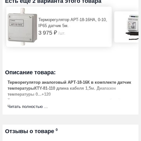
Есть еще 2 варианта этого товара
Терморегулятор AРТ-18-16HA, 0-10,
IP65 датчик 5м.
3 975 ₽
/шт.
Описание товара:
Терморегулятор аналоговый АРТ-18-16К в комплекте датчик
температурыКTY-81-110 длина кабеля 1,5м. Диапазон
температуры 0...+120
Терморегуляторы предназначены для управления работой
нагревательных приборов, отопительных систем, систем
Читать полностью ...
горячего водоснабжения и прочих устройств, требующих
контроля температуры. Управление температурой
осуществляется включением\отключением нагрузки.
Регулировка осуществляется ручкой на передней панели.
0
Отзывы о товаре
Технические характеристики