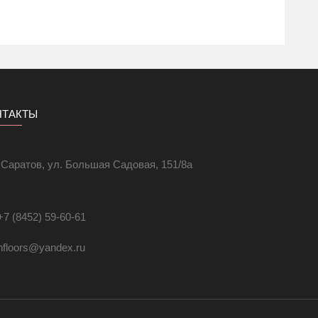
НТАКТЫ
. Саратов, ул. Большая Садовая, 151/8а
+7 (8452) 59-60-61
hfloors@yandex.ru