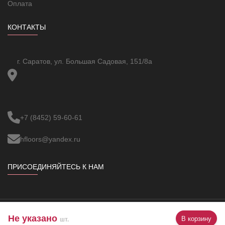
Оплата
КОНТАКТЫ
г. Саратов, ул. Большая Садовая, 151/8а
+7 (8452) 59-60-61
hfloors@yandex.ru
ПРИСОЕДИНЯЙТЕСЬ К НАМ
Не указано
В корзину
Copyright ©
VBUOC
All Rights Reserved.
шт.