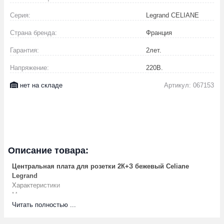
Серия:
Legrand CELIANE
Страна бренда:
Франция
Гарантия:
2
лет.
Напряжение:
220
В.
нет на складе
Артикул: 067153
Описание товара:
Центральная плата для розетки 2К+З бежевый Celiane
Legrand
Характеристики
Материал
композит
Способ монтажа
Скрытой установки
Читать полностью ...
Тип товара
Механизм розетки
Производитель
Legrand