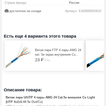
Страна бренда:
Россия
достаточно на складе
Артикул: EA00000003010
Есть еще 4 варианта этого товара
Витая пара FTP 4 пары AWG 24
кат. 5е экран внутренняя Cu
Premium
23 ₽
/Пог.
Описание товара:
Витая пара U/UTP 4 пары AWG 24 Cat.5e внешняя Cu Light
(UTP 4x2x0.44 5e Out/Cu)