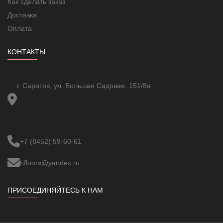
Как сделать заказ
ВВГнг п 2х0,75 допустимо монтировать в зонах с повышенной
Доставка
влажностью - подземных и подводных туннелях, шахтах. Этот
Оплата
кабель устойчив к механическим воздействиям.
КОНТАКТЫ
г. Саратов, ул. Большая Садовая, 151/8а
+7 (8452) 59-60-61
hfloors@yandex.ru
ПРИСОЕДИНЯЙТЕСЬ К НАМ