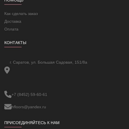
Коммутируем. нагрузка для люминесц.
10
ламп
Как сделать заказ
Схема подключения
Выключатель 1-полюс.
Подсветка
Да
Доставка
Оплата
КОНТАКТЫ
г. Саратов, ул. Большая Садовая, 151/8а
+7 (8452) 59-60-61
hfloors@yandex.ru
ПРИСОЕДИНЯЙТЕСЬ К НАМ