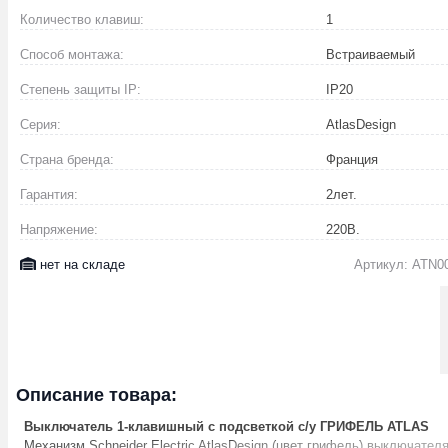
Количество клавиш:
1
Способ монтажа:
Встраиваемый
Степень защиты IP:
IP20
Серия:
AtlasDesign
Страна бренда:
Франция
Гарантия:
2
лет.
Напряжение:
220
В.
нет на складе
Артикул: ATN0
Описание товара:
Выключатель 1-клавишный с подсветкой с/у ГРИФЕЛЬ ATLAS
Механизм Schneider Electric AtlasDesign (цвет грифель) выключателя