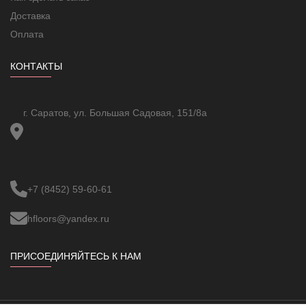
Цвет по RAL
7 021
Доставка
В распор (лапками) и
Тип крепления
Оплата
винтами
Вид/марка материала
Термопласт
Защитное покрытие поверхности
Необработанная
КОНТАКТЫ
Не содержит (без) галогенов
Да
г. Саратов, ул. Большая Садовая, 151/8а
+7 (8452) 59-60-61
hfloors@yandex.ru
ПРИСОЕДИНЯЙТЕСЬ К НАМ