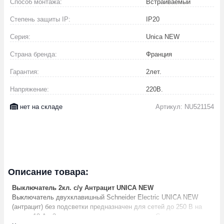
Способ монтажа:
Встраиваемый
Степень защиты IP:
IP20
Серия:
Unica NEW
Страна бренда:
Франция
Гарантия:
2
лет.
Напряжение:
220
В.
нет на складе
Артикул: NU521154
Описание товара:
Выключатель 2кл. с/у Антрацит UNICA NEW
Выключатель двухклавишный Schneider Electric UNICA NEW
(антрацит) без подсветки предназначен для сетей до 250 В на
ток до 10 А.- 2 нормально открытых контакта.- Специальные