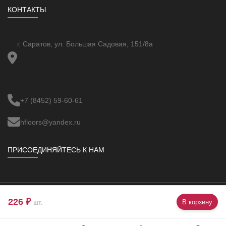
КОНТАКТЫ
г. Саратов, ул. Большая Садовая, 151/8а
+7 (8452) 59-60-61
hfloors@yandex.ru
ПРИСОЕДИНЯЙТЕСЬ К НАМ
226 ₽
В корзину
Copyright ©
VBUOC
All Rights Reserved.
шт.