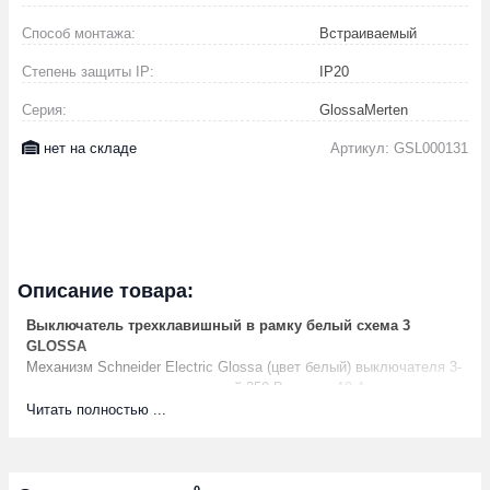
Способ монтажа:
Встраиваемый
Степень защиты IP:
IP20
Серия:
GlossaMerten
нет на складе
Артикул: GSL000131
Описание товара:
Выключатель трехклавишный в рамку белый схема 3
GLOSSA
Механизм Schneider Electric Glossa (цвет белый) выключателя 3-
клавишного подходит для сетей 250 В, на ток 10 А.-
Трёхклавишный выключатель позволяет управлять тремя
Читать полностью ...
источниками света из одной точки.- Выполнен из материала
PС+ASA, стойкого к УФ-излучению и появлению царапин.-
Эргономичные клеммы расположены в два ряда: сверху и снизу.
0