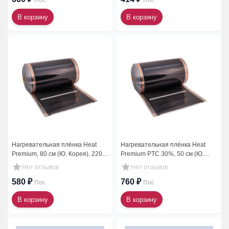
Пог.
Пог.
В корзину
В корзину
Нагревательная плёнка Heat
Нагревательная плёнка Heat
Premium, 80 см (Ю. Корея), 220
Premium PTC 30%, 50 см (Ю.
Вт/м.кв. (100 м) AST-308
Корея), 220 Вт/м.кв. (150 м), EP-
Нет отзывов
Нет отзывов
PTC-305(T)
580 ₽
760 ₽
Пог.
Пог.
В корзину
В корзину