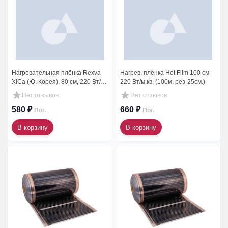
Нагревательная плёнка Rexva
Нагрев. плёнка Hot Film 100 см
XiCa (Ю. Корея), 80 см, 220 Вт/
220 Вт/м.кв. (100м. рез-25см.)
м.кв. (100 м) Rexva co. LTD
Нет отзывов
Нет отзывов
580 ₽
660 ₽
Пог.
Пог.
В корзину
В корзину