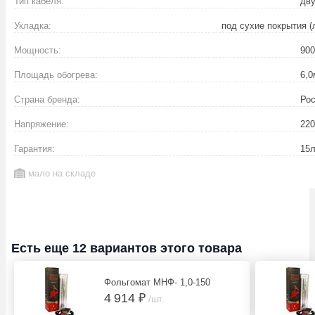
Тип кабеля:
дв
Укладка:
под сухие покрытия (
Мощность:
900
Площадь обогрева:
6,0
Страна бренда:
Ро
Напряжение:
220
Гарантия:
15
л
мало на складе
Есть еще 12 вариантов этого товара
Фольгомат МНФ- 1,0-150
4 914 ₽
/шт.